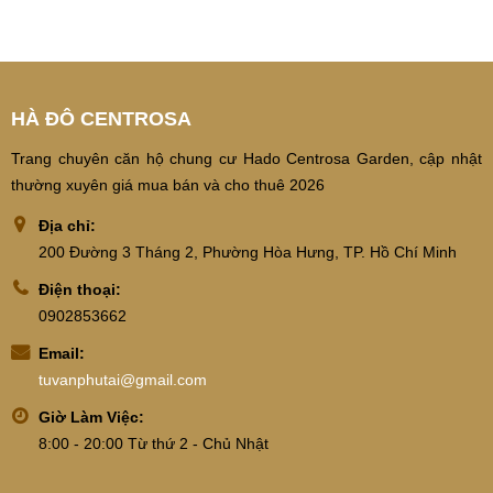
HÀ ĐÔ CENTROSA
Trang chuyên căn hộ chung cư Hado Centrosa Garden, cập nhật
thường xuyên giá mua bán và cho thuê 2026
Địa chỉ:
200 Đường 3 Tháng 2, Phường Hòa Hưng, TP. Hồ Chí Minh
Điện thoại:
0902853662
Email:
tuvanphutai@gmail.com
Giờ Làm Việc:
8:00 - 20:00 Từ thứ 2 - Chủ Nhật