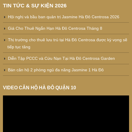
TIN TỨC & SỰ KIỆN 2026
Hội nghị và bầu ban quản trị Jasmine Hà Đô Centrosa 2026
Giá Cho Thuê Ngắn Hạn Hà Đô Centrosa Tháng 8
Thị trường cho thuê lưu trú tại Hà Đô Centrosa được kỳ vọng sẽ
tiếp tục tăng
Diễn Tập PCCC và Cứu Nạn Tại Hà Đô Centrosa Garden
Bán căn hộ 2 phòng ngủ đa năng Jasmine 1 Hà Đô
VIDEO CĂN HỘ HÀ ĐÔ QUẬN 10
Trình
chơi
Video