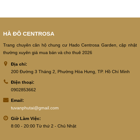
HÀ ĐÔ CENTROSA
Trang chuyên căn hộ chung cư Hado Centrosa Garden, cập nhật
thường xuyên giá mua bán và cho thuê 2026
Địa chỉ:
200 Đường 3 Tháng 2, Phường Hòa Hưng, TP. Hồ Chí Minh
Điện thoại:
0902853662
Email:
tuvanphutai@gmail.com
Giờ Làm Việc:
8:00 - 20:00 Từ thứ 2 - Chủ Nhật