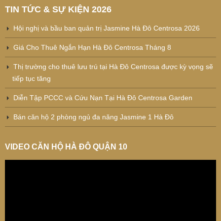
TIN TỨC & SỰ KIỆN 2026
Hội nghị và bầu ban quản trị Jasmine Hà Đô Centrosa 2026
Giá Cho Thuê Ngắn Hạn Hà Đô Centrosa Tháng 8
Thị trường cho thuê lưu trú tại Hà Đô Centrosa được kỳ vọng sẽ
tiếp tục tăng
Diễn Tập PCCC và Cứu Nạn Tại Hà Đô Centrosa Garden
Bán căn hộ 2 phòng ngủ đa năng Jasmine 1 Hà Đô
VIDEO CĂN HỘ HÀ ĐÔ QUẬN 10
Trình
chơi
Video