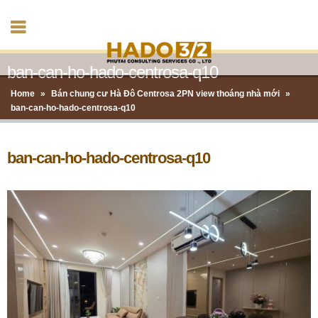
ban-can-ho-hado-centrosa-q10
Home
»
Bán chung cư Hà Đô Centrosa 2PN view thoáng nhà mới
»
ban-can-ho-hado-centrosa-q10
ban-can-ho-hado-centrosa-q10