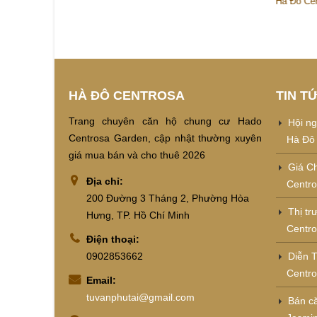
Hà Đô Ce
HÀ ĐÔ CENTROSA
TIN T
Trang chuyên căn hộ chung cư Hado
Hội ng
Centrosa Garden, cập nhật thường xuyên
Hà Đô
giá mua bán và cho thuê 2026
Giá C
Địa chỉ:
Centro
200 Đường 3 Tháng 2, Phường Hòa
Thị tr
Hưng, TP. Hồ Chí Minh
Centro
Điện thoại:
0902853662
Diễn 
Centr
Email:
tuvanphutai@gmail.com
Bán c