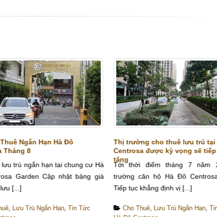
 Thuê Ngắn Hạn Hà Đô
Thị trường cho thuê lưu trú tại
a Tháng 8
Centrosa được kỳ vọng sẽ tiếp
tăng
 lưu trú ngắn hạn tại chung cư Hà
Tới thời điểm tháng 7 năm 2
rosa Garden Cập nhật bảng giá
trường căn hộ Hà Đô Centros
ưu [...]
Tiếp tục khẳng định vị [...]
huê
,
Lưu Trú Ngắn Hạn
,
Tin Tức
Cho Thuê
,
Lưu Trú Ngắn Hạn
,
Ti