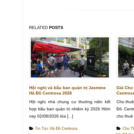
RELATED
POSTS
à Đô
Hội nghị và bầu ban quản trị Jasmine
Giá Cho
Hà Đô Centrosa 2026
Centros
c dự án cao
Hội nghị nhà chung cư thường niên kết
Cho thuê
 Địa chỉ số
hợp bầu ban quản trị nhiệm kỳ 2026 Hôm
Đô Cent
nay 02/08/2026 tòa [...]
cho thuê l
Tin Tức Hà Đô Centrosa
Cho T