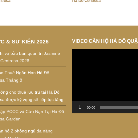
ntrosa
Hà Đô Centrosa
ỨC & SỰ KIỆN 2026
VIDEO CĂN HỘ HÀ ĐÔ QUẬ
Trình
hị và bầu ban quản trị Jasmine
chơi
 Centrosa 2026
Video
ho Thuê Ngắn Hạn Hà Đô
sa Tháng 8
ường cho thuê lưu trú tại Hà Đô
sa được kỳ vọng sẽ tiếp tục tăng
00:00
Tập PCCC và Cứu Nạn Tại Hà Đô
osa Garden
ăn hộ 2 phòng ngủ đa năng