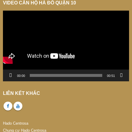
VIDEO CĂN HỘ HÀ ĐÔ QUẬN 10
Trình
chơi
Video
00:00
00:51
LIÊN KẾT KHÁC
Hado Centrosa
Chung cư Hado Centrosa